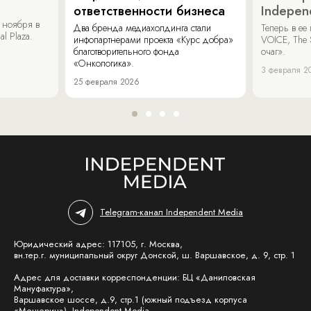
ответственности бизнеса
Indepen
 ноября в
Два бренда медиахолдинга стали
Теперь в ее
al Plaza.
инфопартнерами проекта «Курс добра»
VOICE, The 
благотворительного фонда
очаг».
«Онкологика».
3 февраля 2
25 февраля 2026
Telegram-канал Independent Media
Юридический адрес: 117105, г. Москва,
вн.тер.г. муниципальный округ Донской, ш. Варшавское, д. 9, стр. 1
Адрес для доставки корреспонденции: БЦ «Даниловская
Мануфактура»,
Варшавское шоссе, д.9, стр.1 (южный подъезд корпуса
«Мещерин»), Independent Media