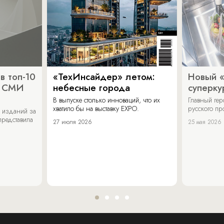
в топ-10
«ТехИнсайдер» летом:
Новый 
х СМИ
небесные города
суперку
В выпуске столько инноваций, что их
Главный ге
хватило бы на выставку EXPO.
русского п
 изданий за
представила
27 июля 2026
25 мая 2026