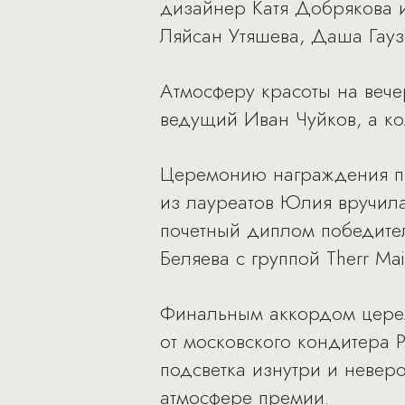
дизайнер Катя Добрякова и
Ляйсан Утяшева, Даша Гау
Атмосферу красоты на вече
ведущий Иван Чуйков, а ко
Церемонию награждения пр
из лауреатов Юлия вручила 
почетный диплом победите
Беляева с группой Therr Mai
Финальным аккордом церем
от московского кондитера 
подсветка изнутри и невер
атмосфере премии.