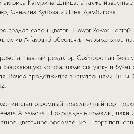
 актриса Катерина Шпица, а также известные
зер, Снежина Кулова и Лина Дембикова.
ре создал салон цветов Flower Power. Гостей
ллектив Arfasound обеспечил музыкальное на
овела главный редактор Cosmopolitan Beau
сверкающую кристаллами статуэтку и букет от
ля. Вечер продолжился выступлениями Тины 
tz.
онии стал огромный праздничный торт трех
Рената Агзамова. Шоколадные помады, лаки и
оятное цветочное оформление – торт полность