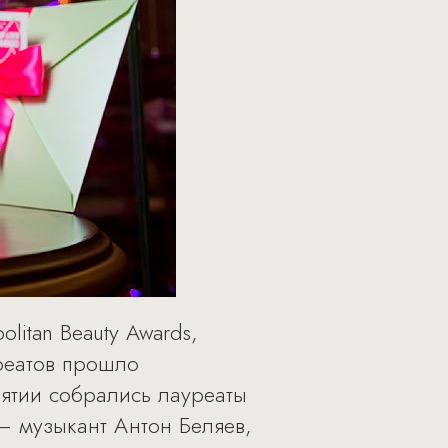
litan Beauty Awards,
реатов прошло
иятии собрались лауреаты
– музыкант Антон Беляев,