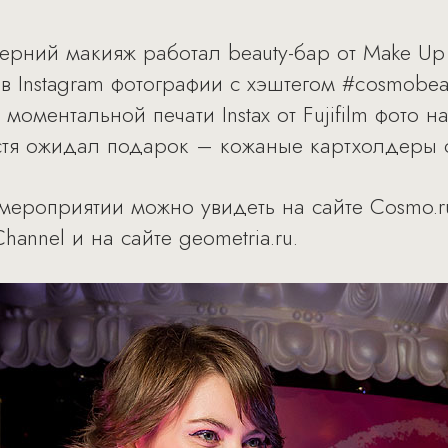
рний макияж работал beauty-бар от Make Up F
 Instagram фотографии с хэштегом #cosmobeau
моментальной печати Instax от Fujifilm фото 
стя ожидал подарок – кожаные картхолдеры от
мероприятии можно увидеть на сайте Cosmo.ru
hannel и на сайте geometria.ru.