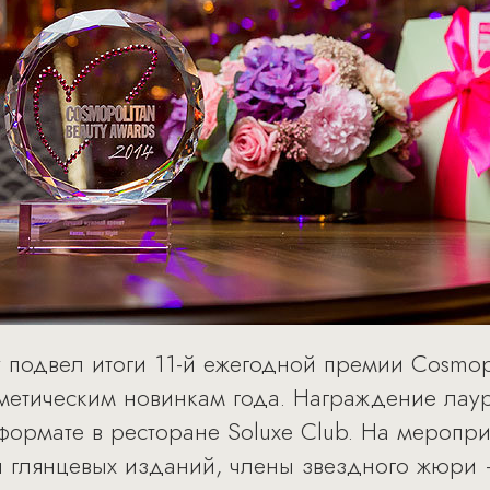
 подвел итоги 11-й ежегодной премии Cosmopo
етическим новинкам года. Награждение лау
формате в ресторане Soluxe Club. На меропр
 глянцевых изданий, члены звездного жюри 