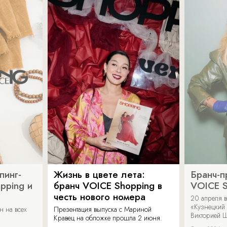
пинг-
Жизнь в цвете лета:
Бранч-п
pping и
бранч VOICE Shopping в
VOICE S
честь нового номера
20 апреля в
«Кузнецкий 
н на всех
Презентация выпуска с Мариной
Викторией Ш
Кравец на обложке прошла 2 июня.