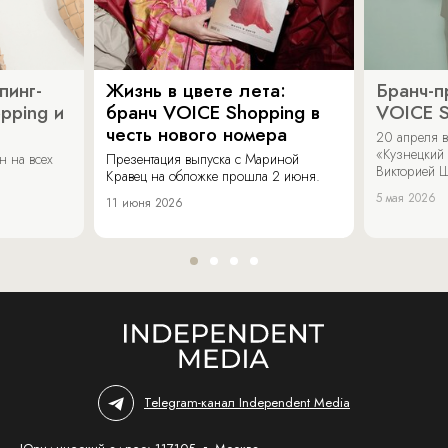
пинг-
Жизнь в цвете лета:
Бранч-п
pping и
бранч VOICE Shopping в
VOICE S
честь нового номера
20 апреля в
«Кузнецкий 
н на всех
Презентация выпуска с Мариной
Викторией Ш
Кравец на обложке прошла 2 июня.
5 мая 2026
11 июня 2026
Telegram-канал Independent Media