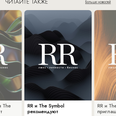
ЧИТАЙТЕ ТАКЖЕ
Больше новостей
и The
RR и The Symbol
RR и Th
т
рекомендуют
пригла