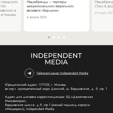
 городского
Медиабренды – партнеры
Медиабренд
«Тех-
межрегионального театрального
Chess & Jaz
ованного в
фестиваля «Вершина».
23 июля 20
 в Нижнем
6 августа 2026
Telegram-канал Independent Media
Юридический адрес: 117105, г. Москва,
вн.тер.г. муниципальный округ Донской, ш. Варшавское, д. 9, стр. 1
Адрес для доставки корреспонденции: БЦ «Даниловская
Мануфактура»,
Варшавское шоссе, д.9, стр.1 (южный подъезд корпуса
«Мещерин»), Independent Media