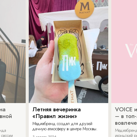
на
Летняя вечеринка
VOICE и
ивной
«Правил жизни»
– в топ
вовлече
Медиабренд создал для друзей
дачную атмосферу в центре Москвы.
енда
Медиабренд
 сессии
июньский р