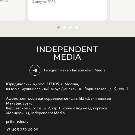
можно
3 августа 2026
Telegram-канал Independent Media
Юридический адрес: 117105, г. Москва,
вн.тер.г. муниципальный округ Донской, ш. Варшавское, д. 9, стр. 1
Адрес для доставки корреспонденции: БЦ «Даниловская
Мануфактура»,
Варшавское шоссе, д.9, стр.1 (южный подъезд корпуса
«Мещерин»), Independent Media
pr@imedia.ru
+7 495 252-09-99