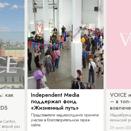
: как
Independent Media
VOICE и
поддержал фонд
– в топ
RDS
«Жизненный путь»
вовлече
Представители медиахолдинга приняли
Медиабренд
участие в благотворительном гараж-
июньский р
 Carlton,
сейле.
 второй раз
29 июля 20