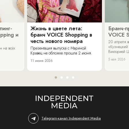
пинг-
Жизнь в цвете лета:
Бранч-п
pping и
бранч VOICE Shopping в
VOICE S
честь нового номера
20 апреля в
«Кузнецкий 
н на всех
Презентация выпуска с Мариной
Викторией Ш
Кравец на обложке прошла 2 июня.
5 мая 2026
11 июня 2026
Telegram-канал Independent Media