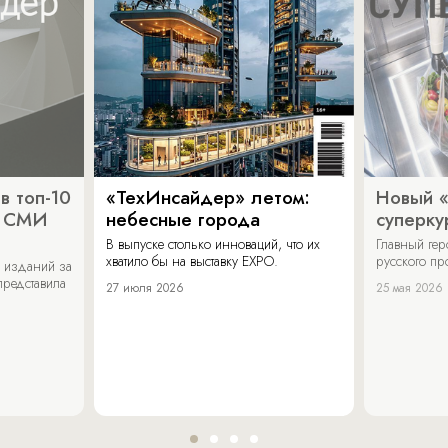
в топ-10
«ТехИнсайдер» летом:
Новый 
х СМИ
небесные города
суперку
В выпуске столько инноваций, что их
Главный ге
хватило бы на выставку EXPO.
русского п
 изданий за
представила
27 июля 2026
25 мая 2026