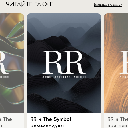
ЧИТАЙТЕ ТАКЖЕ
Больше новостей
и The
RR и The Symbol
RR и Th
т
рекомендуют
пригла