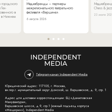
 городского
Медиабренды – партнеры
Медиабренд
«Тех-
межрегионального театрального
Chess & Jaz
ованного в
фестиваля «Вершина».
23 июля 20
 в Нижнем
6 августа 2026
Telegram-канал Independent Media
Юридический адрес: 117105, г. Москва,
вн.тер.г. муниципальный округ Донской, ш. Варшавское, д. 9, стр. 1
Адрес для доставки корреспонденции: БЦ «Даниловская
Мануфактура»,
Варшавское шоссе, д.9, стр.1 (южный подъезд корпуса
«Мещерин»), Independent Media