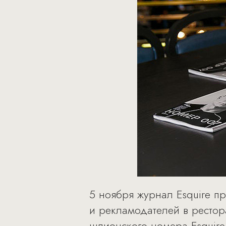
5 ноября журнал Esquire п
и рекламодателей в рестор
шпионского номера Esquire