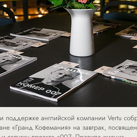
ри поддержке английской компании Vertu соб
ане «Гранд Кофемания» на завтрак, посвяще
 и запуску проекта «007: Правила жизни».