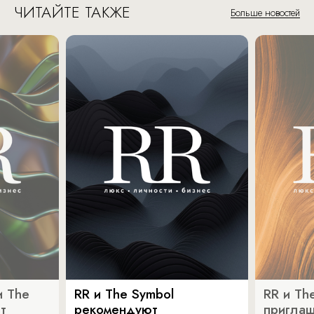
ЧИТАЙТЕ ТАКЖЕ
Больше новостей
и The
RR и The Symbol
RR и Th
т
рекомендуют
пригла