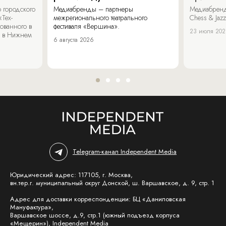
 городского
Медиабренды – партнеры
Медиабренд
«Тех-
межрегионального театрального
Chess & Jaz
ованного в
фестиваля «Вершина».
23 июля 20
 в Нижнем
6 августа 2026
Telegram-канал Independent Media
Юридический адрес: 117105, г. Москва,
вн.тер.г. муниципальный округ Донской, ш. Варшавское, д. 9, стр. 1
Адрес для доставки корреспонденции: БЦ «Даниловская
Мануфактура»,
Варшавское шоссе, д.9, стр.1 (южный подъезд корпуса
«Мещерин»), Independent Media