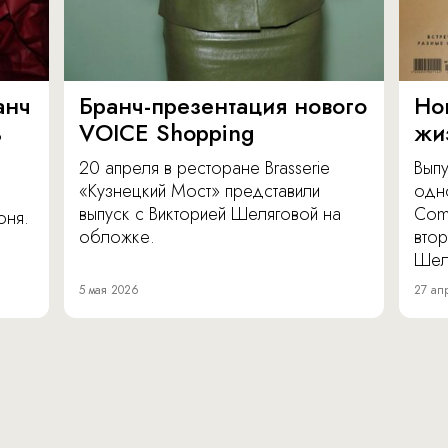
анч
Бранч-презентация нового
Но
ь
VOICE Shopping
жи
20 апреля в ресторане Brasserie
Вып
«Кузнецкий Мост» представили
одн
выпуск с Викторией Шеляговой на
Com
юня.
обложке.
втор
Шел
5 мая 2026
27 ап