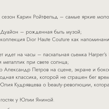
й сезон Карин Ройтфельд – самые яркие моло
 Дуайон – рожденная быть музой;
 коллекция Dior Haute Couture как напоминан
т идет на часы – пасхальная сьемка Harper’s 
и металлик при свете солнца;
ер Александр Петров на сцене, экране и бокс
одная классика, которой не страшен бег вре
Юлия Кудрявцева о beauty-революции, котор
 гостях у Юлии Яниной.