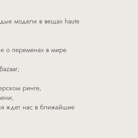
дые модели в вещах haute
ие о переменах в мире
Bazaar;
ерском ринге;
мени;
ая ждет нас в ближайшие