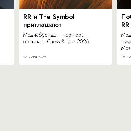
RR и The Symbol
По
приглашают
RR
Медиабренды – партнеры
Мед
фестиваля Chess & Jazz 2026.
тема
Mos
23 июля 2026
16 ию