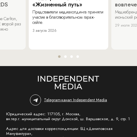
RDS
«Жизненный путь»
вовлече
Представители медиахолдинга приняли
Медиабренд
участие в благотворительном гараж-
июньский р
 Carlton,
сейле.
 второй раз
29 июля 20
можно
3 августа 2026
Telegram-канал Independent Media
Юридический адрес: 117105, г. Москва,
вн.тер.г. муниципальный округ Донской, ш. Варшавское, д. 9, стр. 1
Адрес для доставки корреспонденции: БЦ «Даниловская
Мануфактура»,