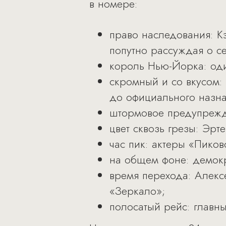
в номере:
право наследования: К
попутно рассуждая о се
король Нью-Йорка: од
скромный и со вкусом:
до официального назнач
штормовое предупрежде
цвет сквозь грезы: Эрт
час пик: актеры «Пико
на общем фоне: демок
время перехода: Алекс
«Зеркало»;
полосатый рейс: главны