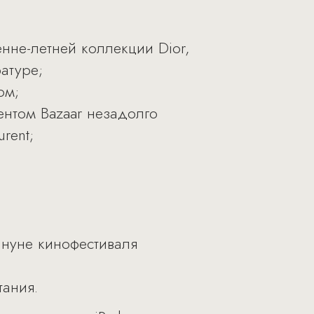
нне-летней коллекции Dior,
атуре;
ом;
ентом Bazaar незадолго
rent;
нуне кинофестиваля
тания.