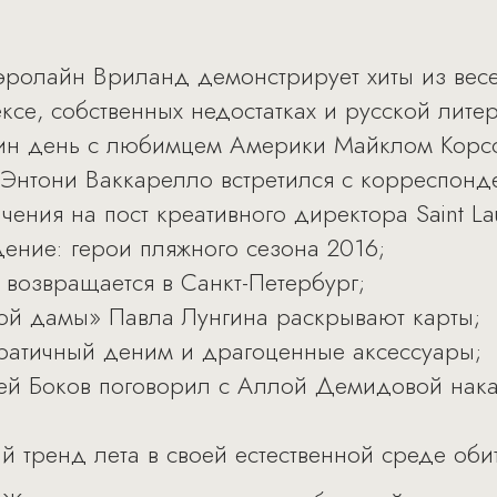
эролайн Вриланд демонстрирует хиты из весе
ксе, собственных недостатках и русской литер
ин день с любимцем Америки Майклом Корс
 Энтони Ваккарелло встретился с корреспонд
ения на пост креативного директора Saint Lau
ние: герои пляжного сезона 2016;
е возвращается в Санкт-Петербург;
вой дамы» Павла Лунгина раскрывают карты;
ратичный деним и драгоценные аксессуары;
ей Боков поговорил с Аллой Демидовой нака
й тренд лета в своей естественной среде оби