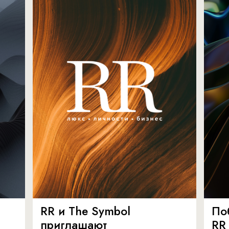
RR и The Symbol
По
приглашают
RR