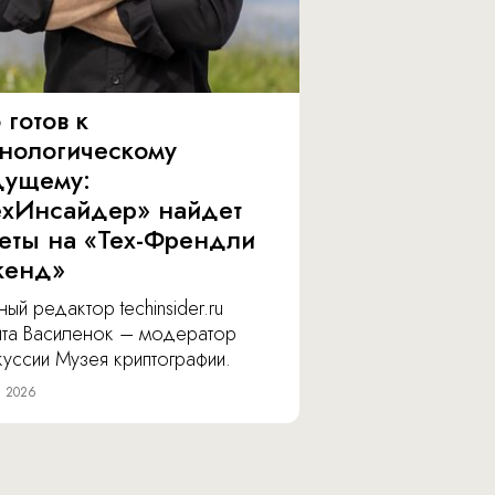
 готов к
хнологическому
дущему:
ехИнсайдер» найдет
веты на «Тех-Френдли
кенд»
ный редактор techinsider.ru
ита Василенок – модератор
уссии Музея криптографии.
я 2026