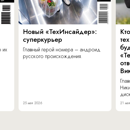
Новый «ТехИнсайдер»:
Кто
суперкурьер
те
бу
о их
Главный герой номера – андроид
«Т
русского происхождения.
от
Ви
Глав
Ник
диск
25 мая 2026
21 ма