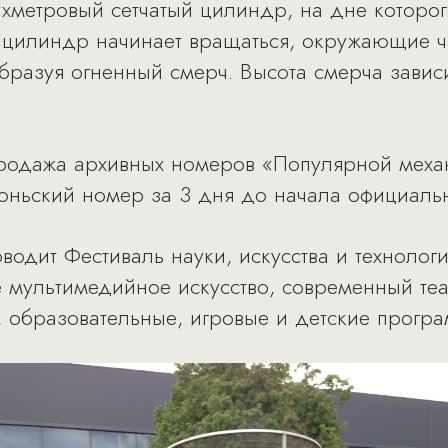
хметровый сетчатый цилиндр, на дне которо
а цилиндр начинает вращаться, окружающие 
бразуя огненный смерч. Высота смерча завис
родажа архивных номеров «Популярной меха
юньский номер за 3 дня до начала официаль
одит Фестиваль науки, искусства и технологи
е мультимедийное искусство, современный теа
, образовательные, игровые и детские прогр