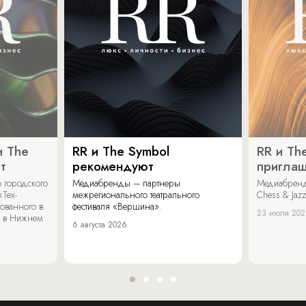
и The
RR и The Symbol
RR и Th
т
рекомендуют
пригла
 городского
Медиабренды – партнеры
Медиабренд
«Тех-
межрегионального театрального
Chess & Jaz
ованного в
фестиваля «Вершина».
23 июля 20
 в Нижнем
6 августа 2026