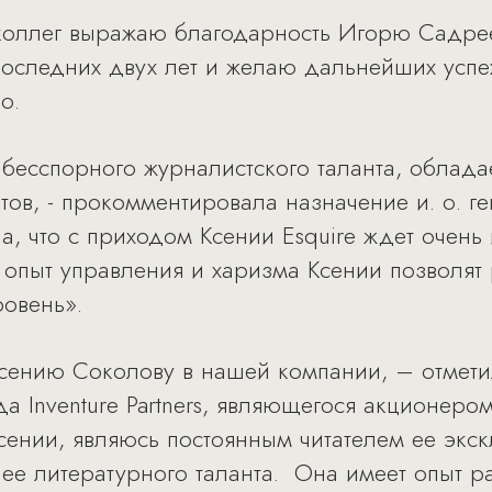
коллег выражаю благодарность Игорю Садреев
 последних двух лет и желаю дальнейших успе
о.
бесспорного журналистского таланта, облада
тов, - прокомментировала назначение и. о. г
а, что с приходом Ксении Esquire ждет очен
, опыт управления и харизма Ксении позволя
ровень».
сению Соколову в нашей компании, – отмети
 Inventure Partners, являющегося акционером
сении, являюсь постоянным читателем ее экс
е литературного таланта. Она имеет опыт раб