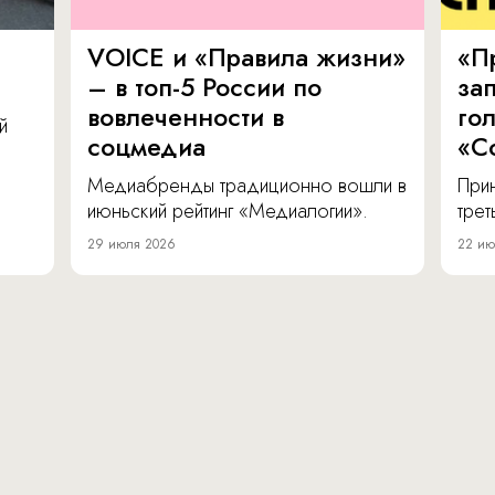
VOICE и «Правила жизни»
«П
– в топ-5 России по
за
вовлеченности в
го
й
соцмедиа
«С
Медиабренды традиционно вошли в
Прин
июньский рейтинг «Медиалогии».
тре
29 июля 2026
22 ию