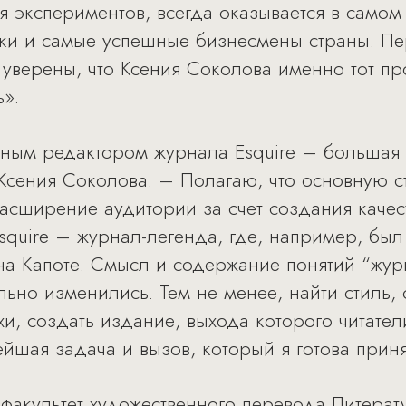
я экспериментов, всегда оказывается в самом
и и самые успешные бизнесмены страны. Пер
уверены, что Ксения Соколова именно тот п
ь».
ным редактором журнала Esquire – большая 
 Ксения Соколова. – Полагаю, что основную с
асширение аудитории за счет создания качес
Esquire – журнал-легенда, где, например, бы
на Капоте. Смысл и содержание понятий “журн
льно изменились. Тем не менее, найти стиль,
и, создать издание, выхода которого читател
йшая задача и вызов, который я готова приня
факультет художественного перевода Литерату