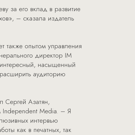
у за его вклад в развитие
хов», – сказала издатель
ет также опытом управления
енерального директор IM
ь интересный, насыщенный
т расширить аудиторию
л Сергей Азатян,
 Independent Media. – Я
клюзивных интервью
оты как в печатных, так