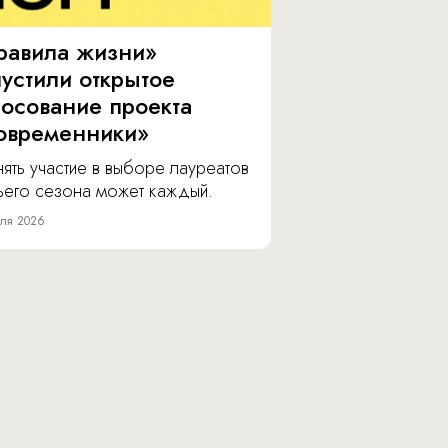
равила жизни»
пустили открытое
лосование проекта
овременники»
ять участие в выборе лауреатов
тьего сезона может каждый.
ля 2026