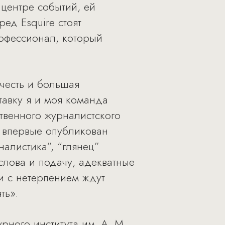
 центре событий, ей
ед Esquire стоят
рофессионал, который
честь и большая
тавку я и моя команда
твенного журналистского
л впервые опубликован
алистика”, “глянец”
 слова и подачу, адекватные
и с нетерпением ждут
ть».
рного института им. А. М.