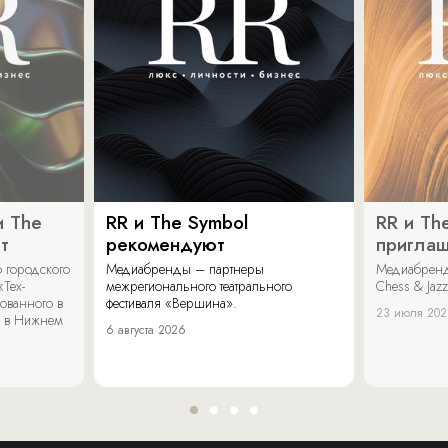
и The
RR и The Symbol
RR и Th
т
рекомендуют
пригла
 городского
Медиабренды – партнеры
Медиабренд
«Тех-
межрегионального театрального
Chess & Jaz
ованного в
фестиваля «Вершина».
23 июля 20
 в Нижнем
6 августа 2026