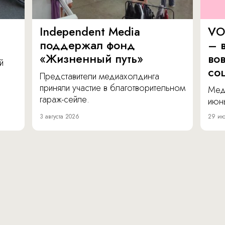
Independent Media
VO
поддержал фонд
– в
«Жизненный путь»
во
й
со
Представители медиахолдинга
приняли участие в благотворительном
Мед
гараж-сейле.
июнь
3 августа 2026
29 ию