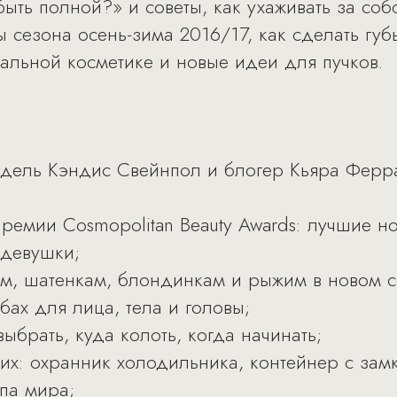
ыть полной?» и советы, как ухаживать за соб
 сезона осень-зима 2016/17, как сделать губ
альной косметике и новые идеи для пучков.
одель Кэндис Свейнпол и блогер Кьяра Ферра
ремии Cosmopolitan Beauty Awards: лучшие н
 девушки;
ам, шатенкам, блондинкам и рыжим в новом с
абах для лица, тела и головы;
выбрать, куда колоть, когда начинать;
их: охранник холодильника, контейнер с за
па мира;