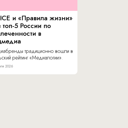
ICE и «Правила жизни»
 топ-5 России по
влеченности в
цмедиа
иабренды традиционно вошли в
ский рейтинг «Медиалогии».
ля 2026