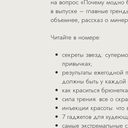
на вопрос «Почему модно б
в выпуске – главные тренды
объемнее, рассказ о минер
Читайте в номере:
секреты звезд: суперм
привычках;
результаты ежегодной п
должны быть у каждой
как краситься брюнетк
сила трения: все о скр
инъекции красоты: что 
7 гаджетов для худеющ
самые экстремальные с