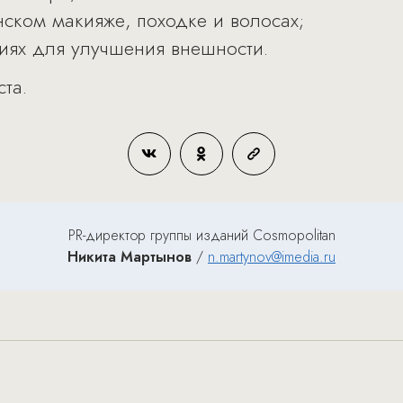
ском макияже, походке и волосах;
иях для улучшения внешности.
та.
PR-директор группы изданий Cosmopolitan
Никита Мартынов
/
n.martynov@imedia.ru