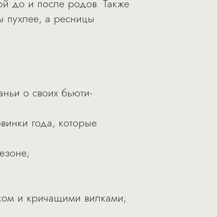
ой до и после родов. Также
ы пухлее, а ресницы
ньи о своих бьюти-
овинки года, которые
езоне;
мком и кричащими вилками;