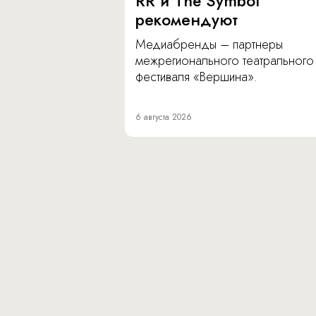
RR и The Symbol
рекомендуют
Медиабренды – партнеры
межрегионального театрального
фестиваля «Вершина».
6 августа 2026