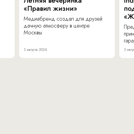
Летняя вечеринка
In
«Правил жизни»
по
«Ж
Медиабренд создал для друзей
дачную атмосферу в центре
Пре
Москвы.
прин
гара
3 августа 2026
3 авгу