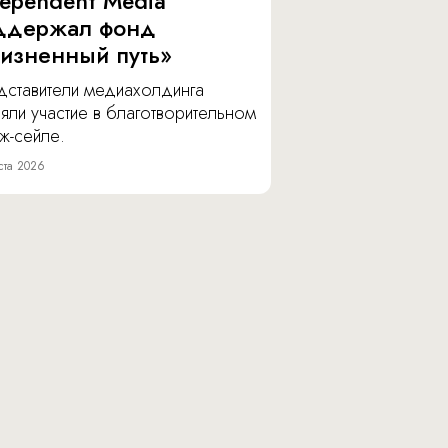
dependent Media
ддержал фонд
изненный путь»
дставители медиахолдинга
яли участие в благотворительном
ж-сейле.
ста 2026