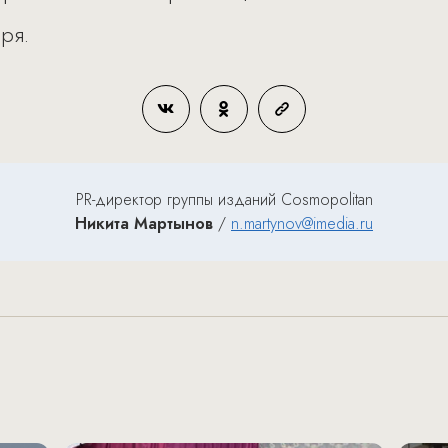
ря.
PR-директор группы изданий Cosmopolitan
Никита Мартынов
/
n.martynov@imedia.ru