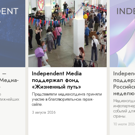
a –
Independent Media
Indepen
«Медиа-
поддержал фонд
поддер
»
«Жизненный путь»
Российс
неделю
о
Представители медиахолдинга приняли
стижнейших
участие в благотворительном гараж-
Медиахолди
сейле.
инфопартнер
событий для
3 августа 2026
страны.
10 июля 202