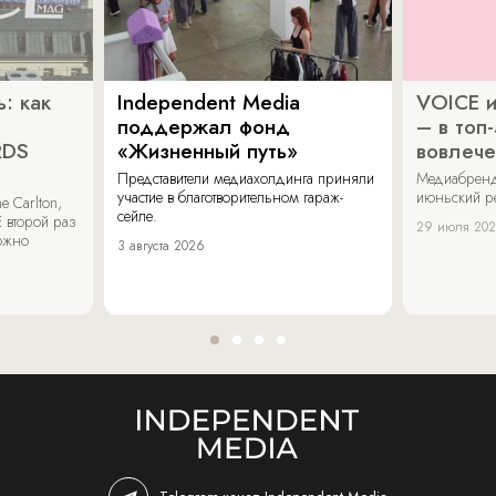
: как
Independent Media
VOICE и
поддержал фонд
– в топ
RDS
«Жизненный путь»
вовлече
Представители медиахолдинга приняли
Медиабренд
участие в благотворительном гараж-
июньский р
 Carlton,
сейле.
 второй раз
29 июля 20
можно
3 августа 2026