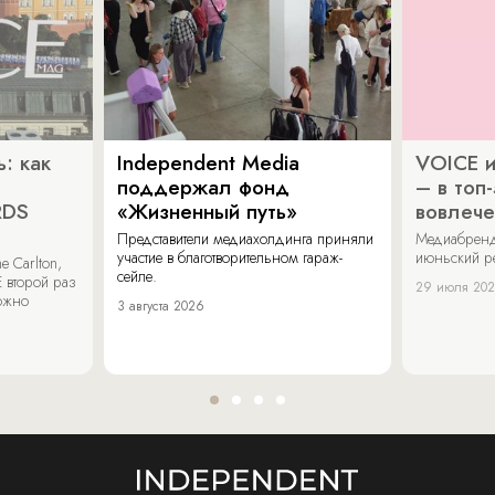
: как
Independent Media
VOICE и
поддержал фонд
– в топ
RDS
«Жизненный путь»
вовлече
Представители медиахолдинга приняли
Медиабренд
участие в благотворительном гараж-
июньский р
 Carlton,
сейле.
 второй раз
29 июля 20
можно
3 августа 2026