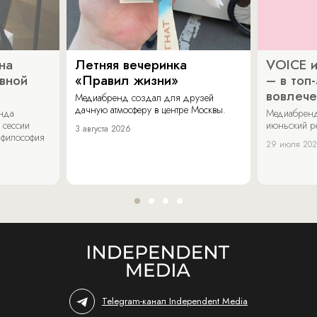
на
Летняя вечеринка
VOICE и
ивной
«Правил жизни»
– в топ
вовлече
Медиабренд создал для друзей
дачную атмосферу в центре Москвы.
енда
Медиабренд
 сессии
июньский р
3 августа 2026
 философия
29 июля 20
Telegram-канал Independent Media