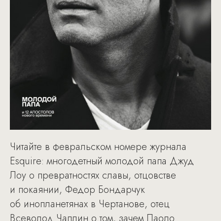
Читайте в февральском номере журнала
Esquire: многодетный молодой папа Джуд
Лоу о превратностях славы, отцовстве
и покаянии, Федор Бондарчук
об инопланетянах в Чертанове, отец
Всеволод Чаплин о том, зачем Паоло