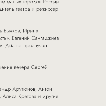
ам малых городов России.
дитель театра и режиссер
рь Бычков, Ирина
ть». Евгений Сангаджиев
». Диалог прозвучал
шение вечера Сергей
сандр Арутюнов, Антон
 Алиса Кретова и другие.