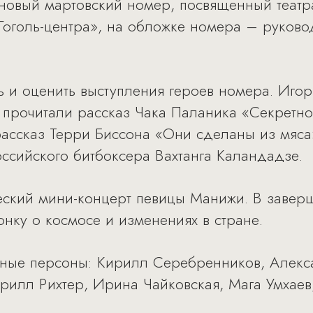
новый мартовский номер, посвященный театр
«Гоголь-центра», на обложке номера – руково
ть и оценить выступления героев номера. Иго
прочитали рассказ Чака Паланика «Секретнос
ассказ Терри Биссона «Они сделаны из мяса
ссийского битбоксера Вахтанга Каландадзе.
еский мини-концерт певицы Манижи. В завер
нку о космосе и изменениях в стране.
стные персоны: Кирилл Серебренников, Алек
рилл Рихтер, Ирина Чайковская, Мага Умхаев,