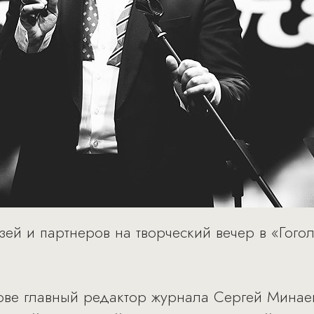
зей и партнеров на творческий вечер в «Гого
лове главный редактор журнала Сергей Минае