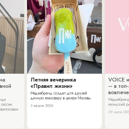
на
Летняя вечеринка
VOICE и
ивной
«Правил жизни»
– в топ
вовлече
Медиабренд создал для друзей
дачную атмосферу в центре Москвы.
енда
Медиабренд
 сессии
июньский р
3 августа 2026
 философия
29 июля 20