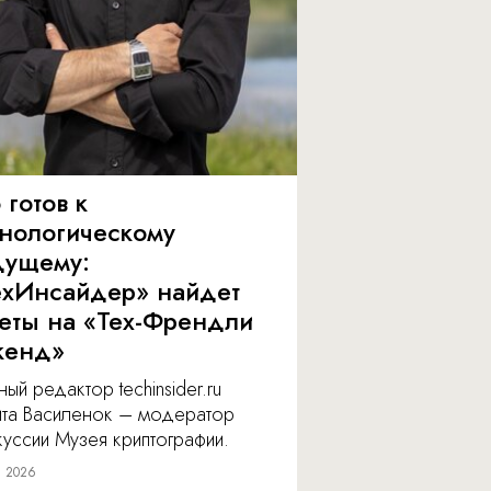
 готов к
хнологическому
дущему:
ехИнсайдер» найдет
веты на «Тех-Френдли
кенд»
ный редактор techinsider.ru
ита Василенок – модератор
уссии Музея криптографии.
я 2026