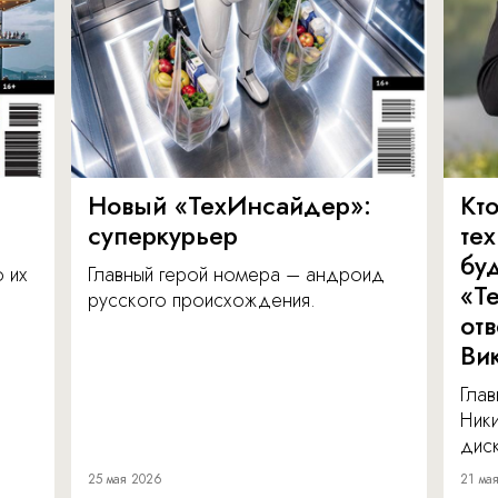
Новый «ТехИнсайдер»:
Кто
суперкурьер
те
бу
о их
Главный герой номера – андроид
«Т
русского происхождения.
от
Ви
Глав
Ник
диск
25 мая 2026
21 ма