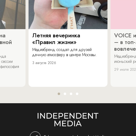
на
Летняя вечеринка
VOICE и
ивной
«Правил жизни»
– в топ
вовлече
Медиабренд создал для друзей
дачную атмосферу в центре Москвы.
енда
Медиабренд
 сессии
июньский р
3 августа 2026
 философия
29 июля 20