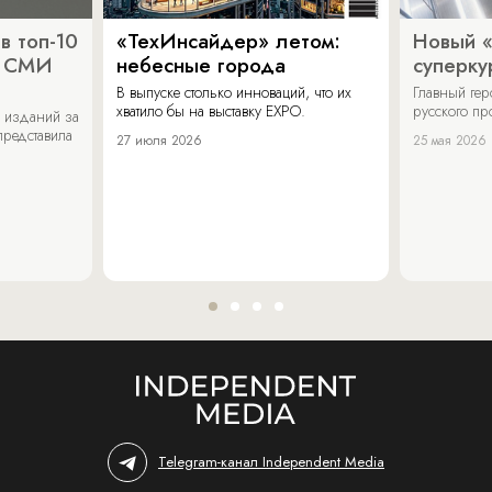
в топ-10
«ТехИнсайдер» летом:
Новый 
х СМИ
небесные города
суперку
В выпуске столько инноваций, что их
Главный ге
хватило бы на выставку EXPO.
русского п
 изданий за
представила
27 июля 2026
25 мая 2026
Telegram-канал Independent Media