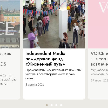
: как
Independent Media
VOICE и
поддержал фонд
– в топ
RDS
«Жизненный путь»
вовлече
Представители медиахолдинга приняли
Медиабренд
участие в благотворительном гараж-
июньский р
 Carlton,
сейле.
 второй раз
29 июля 20
можно
3 августа 2026