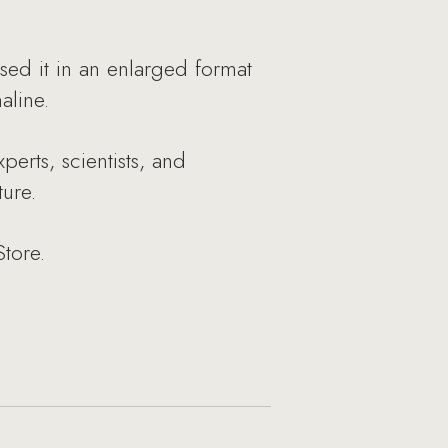
sed it in an enlarged format
aline.
perts, scientists, and
ture.
tore.