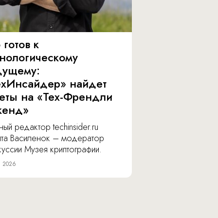
 готов к
хнологическому
дущему:
ехИнсайдер» найдет
веты на «Тех-Френдли
кенд»
ный редактор techinsider.ru
ита Василенок – модератор
уссии Музея криптографии.
я 2026