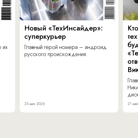
Новый «ТехИнсайдер»:
Кто
суперкурьер
те
бу
о их
Главный герой номера – андроид
«Т
русского происхождения.
от
Ви
Глав
Ник
диск
25 мая 2026
21 ма