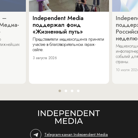
a –
Independent Media
Indepen
«Медиа-
поддержал фонд
поддер
»
«Жизненный путь»
Российс
неделю
о
Представители медиахолдинга приняли
стижнейших
участие в благотворительном гараж-
Медиахолди
сейле.
инфопартнер
событий для
3 августа 2026
страны.
10 июля 202
Telegram-канал Independent Media