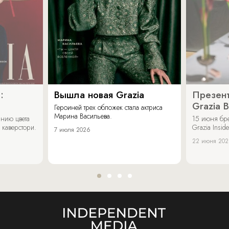
:
Вышла новая Grazia
Презент
Grazia 
Героиней трех обложек стала актриса
Марина Васильева.
нию цвета
15 июня бр
 каверстори.
Grazia Inside
7 июля 2026
22 июня 20