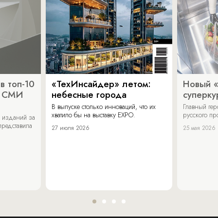
в топ-10
«ТехИнсайдер» летом:
Новый 
х СМИ
небесные города
суперку
В выпуске столько инноваций, что их
Главный ге
хватило бы на выставку EXPO.
русского п
 изданий за
представила
27 июля 2026
25 мая 2026