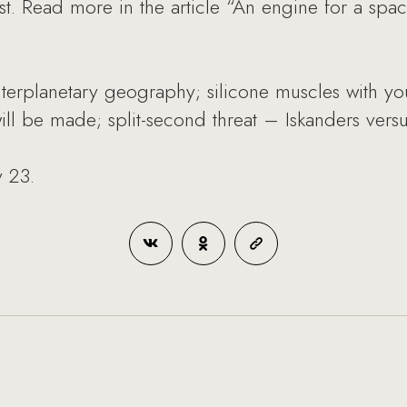
est. Read more in the article “An engine for a spac
interplanetary geography; silicone muscles with y
will be made; split-second threat – Iskanders ver
y 23.