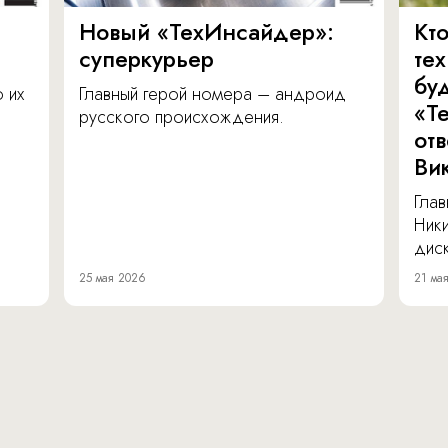
Новый «ТехИнсайдер»:
Кто
суперкурьер
те
бу
о их
Главный герой номера – андроид
«Т
русского происхождения.
от
Ви
Глав
Ник
диск
25 мая 2026
21 ма