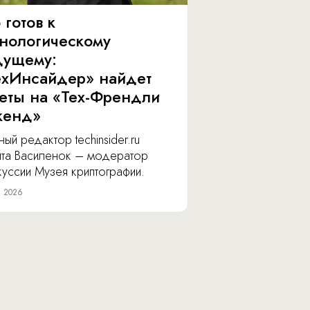
 готов к
хнологическому
дущему:
ехИнсайдер» найдет
веты на «Тех-Френдли
кенд»
ный редактор techinsider.ru
ита Василенок – модератор
уссии Музея криптографии.
я 2026