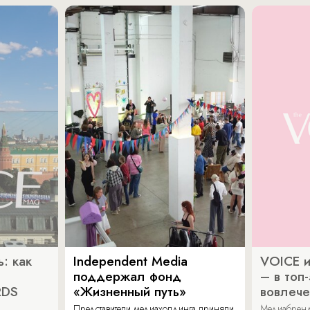
: как
Independent Media
VOICE и
поддержал фонд
– в топ
RDS
«Жизненный путь»
вовлече
Представители медиахолдинга приняли
Медиабренд