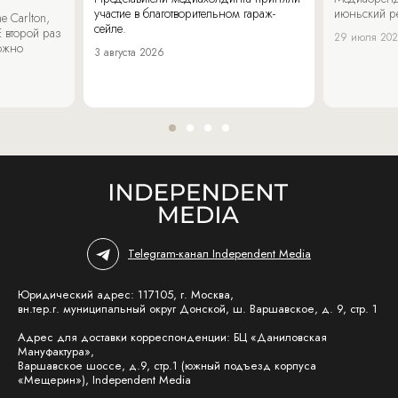
участие в благотворительном гараж-
июньский р
 Carlton,
сейле.
 второй раз
29 июля 20
можно
3 августа 2026
Telegram-канал Independent Media
Юридический адрес: 117105, г. Москва,
вн.тер.г. муниципальный округ Донской, ш. Варшавское, д. 9, стр. 1
Адрес для доставки корреспонденции: БЦ «Даниловская
Мануфактура»,
Варшавское шоссе, д.9, стр.1 (южный подъезд корпуса
«Мещерин»), Independent Media