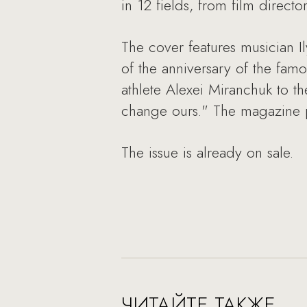
in 12 fields, from film direct
The cover features musician Il
of the anniversary of the fam
athlete Alexei Miranchuk to th
change ours." The magazine pu
The issue is already on sale.
ЧИТАЙТЕ ТАКЖЕ