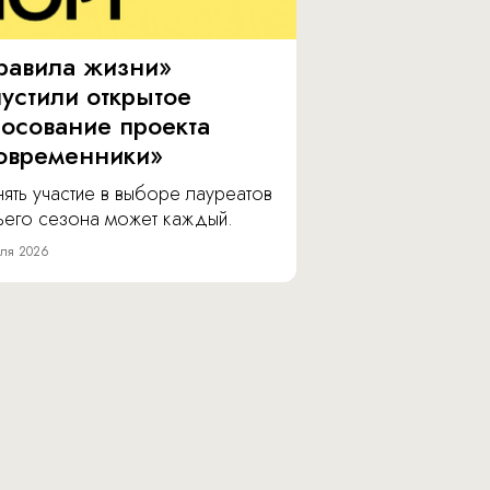
равила жизни»
пустили открытое
лосование проекта
овременники»
ять участие в выборе лауреатов
тьего сезона может каждый.
ля 2026