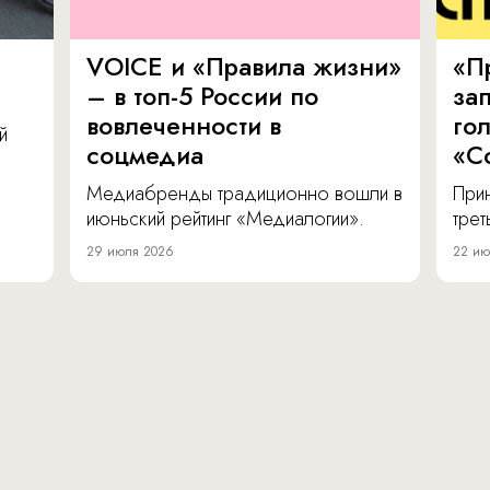
VOICE и «Правила жизни»
«П
– в топ-5 России по
за
вовлеченности в
го
й
соцмедиа
«С
Медиабренды традиционно вошли в
Прин
июньский рейтинг «Медиалогии».
тре
29 июля 2026
22 ию