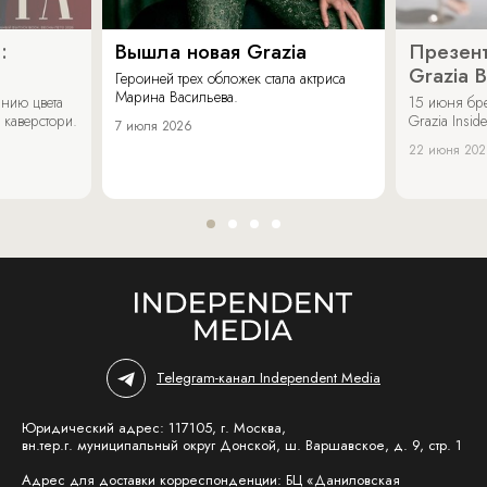
:
Вышла новая Grazia
Презент
Grazia 
Героиней трех обложек стала актриса
Марина Васильева.
нию цвета
15 июня бр
 каверстори.
Grazia Inside
7 июля 2026
22 июня 20
Telegram-канал Independent Media
Юридический адрес: 117105, г. Москва,
вн.тер.г. муниципальный округ Донской, ш. Варшавское, д. 9, стр. 1
Адрес для доставки корреспонденции: БЦ «Даниловская