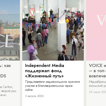
: как
Independent Media
VOICE и
поддержал фонд
– в топ
RDS
«Жизненный путь»
вовлече
Представители медиахолдинга приняли
Медиабренд
участие в благотворительном гараж-
июньский р
 Carlton,
сейле.
 второй раз
29 июля 20
можно
3 августа 2026