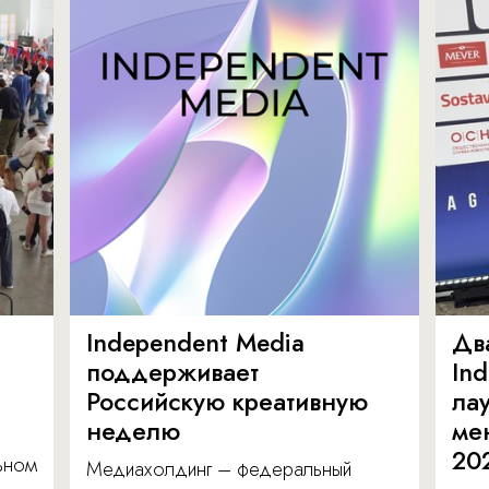
Independent Media
Дв
поддерживает
In
Российскую креативную
ла
неделю
ме
20
льном
Медиахолдинг – федеральный