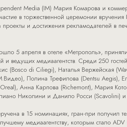
pendent Media (IM) Мария Комарова и комме
частие в торжественной церемонии вручения 
 проекты и достижения рекламодателей в печ
ошло 5 апреля в отеле «Метрополь», приняли
 и ведущих медиаагентств. Среди 250 госте
с (Bosco di Ciliegi), Наталья Вержейская (W
(М.Видео), Полина Трефилова (Dentsu Aegis), Е
real), Анна Карпова (Richemont), Мария Кото
лиано Николини и Данило Росси (Scavolini) и
ручена в 15 номинациях, гран-при получил т
лучшему медиаагентству, которым стало ADV