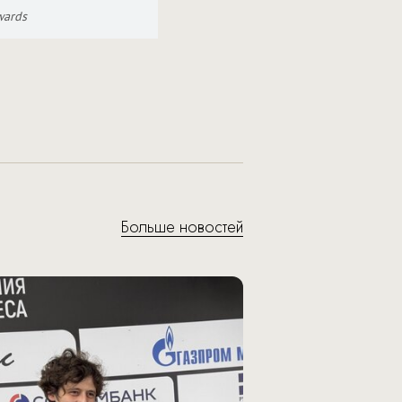
wards
Independent Medi
Больше новостей