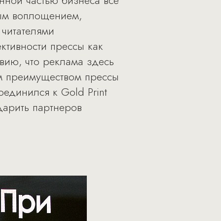
нной частью бизнеса все
ным воплощением,
 читателями
ктивности прессы как
твию, что реклама здесь
им преимуществом прессы
единился к Gold Print
дарить партнеров