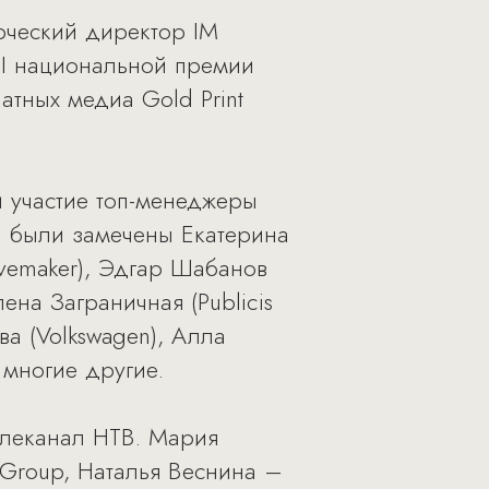
рческий директор IM
II национальной премии
атных медиа Gold Print
 участие топ-менеджеры
й были замечены Екатерина
avemaker), Эдгар Шабанов
лена Заграничная (Publicis
ва (Volkswagen), Алла
 многие другие.
елеканал НТВ. Мария
 Group, Наталья Веснина –