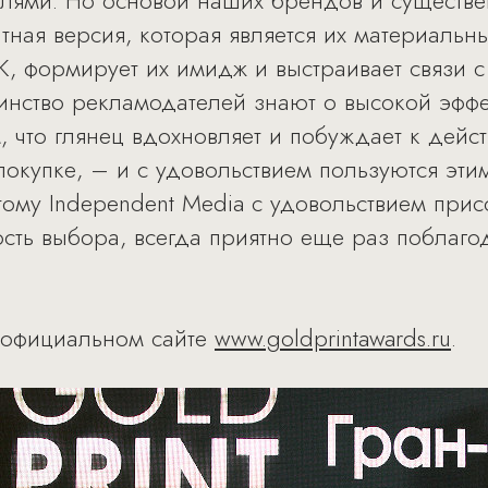
лями. Но основой наших брендов и существе
атная версия, которая является их материаль
, формирует их имидж и выстраивает связи с
нство рекламодателей знают о высокой эффе
, что глянец вдохновляет и побуждает к дейс
 покупке, – и с удовольствием пользуются эт
ому Independent Media с удовольствием присо
ость выбора, всегда приятно еще раз поблаго
 официальном сайте
www.goldprintawards.ru
.