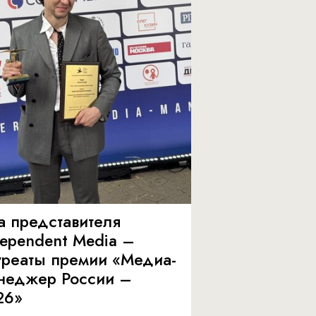
а представителя
dependent Media –
уреаты премии «Медиа-
неджер России –
26»