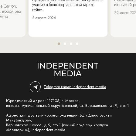
участие в благотворительном гараж-
июньский р
 Carlton,
сейле.
 второй раз
29 июля 20
можно
3 августа 2026
Telegram-канал Independent Media
Юридический адрес: 117105, г. Москва,
вн.тер.г. муниципальный округ Донской, ш. Варшавское, д. 9, стр. 1
Адрес для доставки корреспонденции: БЦ «Даниловская
Мануфактура»,
Варшавское шоссе, д.9, стр.1 (южный подъезд корпуса
«Мещерин»), Independent Media