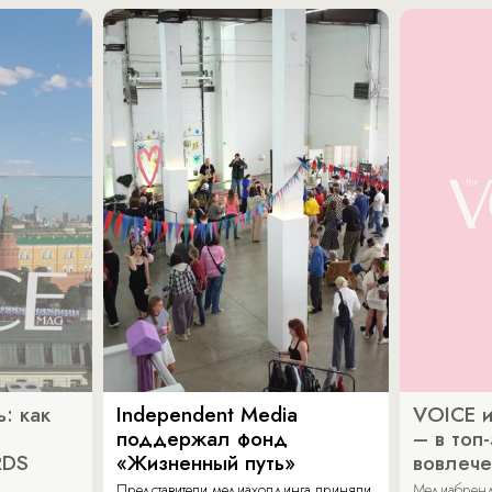
: как
Independent Media
VOICE и
поддержал фонд
– в топ
RDS
«Жизненный путь»
вовлече
Представители медиахолдинга приняли
Медиабренд