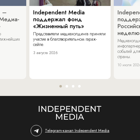
a –
Independent Media
Indepen
«Медиа-
поддержал фонд
поддер
»
«Жизненный путь»
Российс
неделю
о
Представители медиахолдинга приняли
стижнейших
участие в благотворительном гараж-
Медиахолди
сейле.
инфопартнер
событий для
3 августа 2026
страны.
10 июля 202
Telegram-канал Independent Media