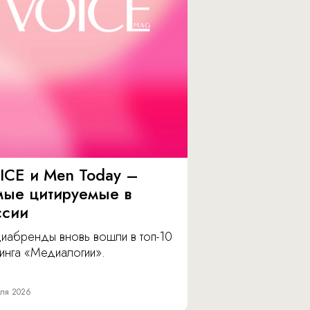
ICE и Men Today –
мые цитируемые в
ссии
иабренды вновь вошли в топ-10
инга «Медиалогии».
ля 2026