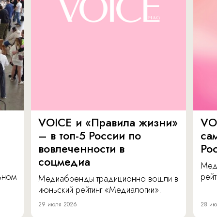
VOICE и «Правила жизни»
VO
– в топ-5 России по
са
вовлеченности в
Ро
соцмедиа
Мед
льном
рейт
Медиабренды традиционно вошли в
июньский рейтинг «Медиалогии».
29 июля 2026
28 ию