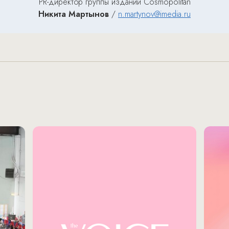
PR-директор группы изданий Cosmopolitan
Никита Мартынов
/
n.martynov@imedia.ru