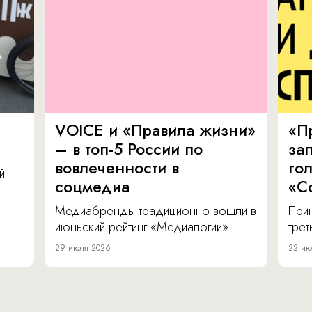
VOICE и «Правила жизни»
«П
– в топ-5 России по
за
вовлеченности в
го
й
соцмедиа
«С
Медиабренды традиционно вошли в
Прин
июньский рейтинг «Медиалогии».
тре
29 июля 2026
22 ию