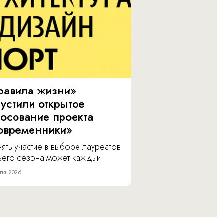
равила жизни»
пустили открытое
лосование проекта
овременники»
ять участие в выборе лауреатов
тьего сезона может каждый.
ля 2026