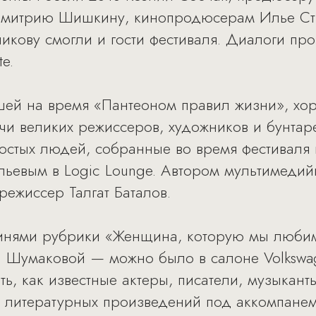
Дмитрию Шишкину, кинопродюсерам Илье Ст
икову смогли и гости фестиваля. Диалоги п
e.
вшей на время «Пантеоном правил жизни», хо
чи великих режиссеров, художников и бунтар
ростых людей, собранные во время фестивал
льевым в Logic Lounge. Автором мультимеди
режиссер Талгат Баталов.
ероинями рубрики «Женщина, которую мы люб
 Шумаковой — можно было в салоне Volkswag
ь, как известные актеры, писатели, музыкант
 литературных произведений под аккомпанем