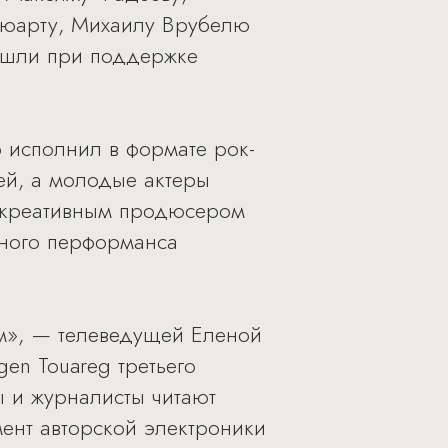
юарту, Михаилу Врубелю
рошли при поддержке
р исполнил в формате рок-
ей, а молодые актеры
я креативным продюсером
йного перформанса
им», — телеведущей Еленой
en Touareg третьего
ы и журналисты читают
ент авторской электроники