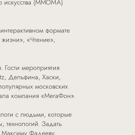
го искусства (ММОМА)
 интерактивном формате
жизни», «Чтение»,
. Гости мероприятия
tz, Дельфина, Хаски,
 популярных московских
жала компания «МегаФон».
логи с людьми, которые
, технологий. Задать
у Максиму Фадееву,