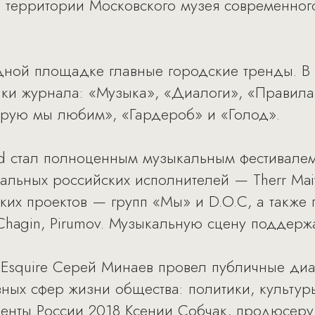
а территории Московского музея современно
дной площадке главные городские тренды. В
ки журнала: «Музыка», «Диалоги», «Правила 
рую мы любим», «Гардероб» и «Голод».
nd стал полноценным музыкальным фестивалем
альных российских исполнителей — Therr Mai
ких проектов — групп «Мы» и D.O.C, а также
Chagin, Pirumov. Музыкальную сцену поддер
 Esquire Серей Минаев провел публичные диа
ных сфер жизни общества: политики, культуры
денты России 2018 Ксении Собчак, продюсер