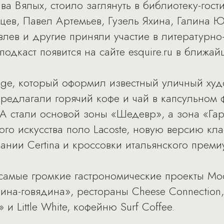
а Вялых, стоило заглянуть в библиотеку-гости
цев, Павел Артемьев, Гузель Яхина, Галина Ю
влев и другие приняли участие в литературн
одкаст появится на сайте esquire.ru в ближай
unge, который оформил известный уличный ху
м предлагали горячий кофе и чай в капсульном
 стали основой зоны «Шедевр», а зона «Га
ого искусства поло Lacoste, новую версию кл
ии Certina и кроссовки итальянского премиу
самые громкие гастрономические проекты Мо
ина-говядина», рестораны Cheese Сonnection, 
» и Little White, кофейню Surf Coffee.