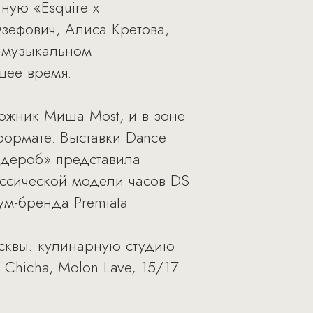
ную «Esquire x
зефович, Алиса Кретова,
о-музыкальном
шее время.
дожник Миша Most, и в зоне
 формате. Выставки Dance
рдероб» представила
ассической модели часов DS
м-бренда Premiata.
сквы: кулинарную студию
Chicha, Molon Lave, 15/17