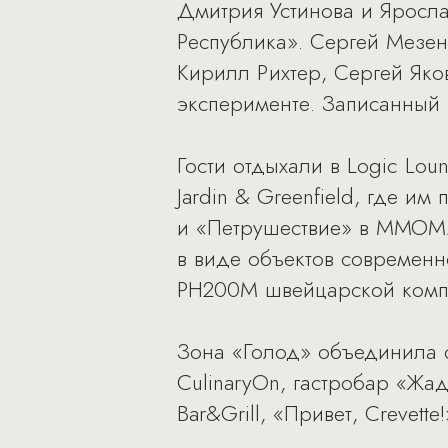
Дмитрия Устинова и Ярослав
Республика». Сергей Мезен
Кирилл Рихтер, Сергей Яко
эксперименте. Записанный п
Гости отдыхали в Logic Lo
Jardin & Greenfield, где и
и «Петрушествие» в ММОМА
в виде объектов современн
PH200M швейцарской компан
Зона «Голод» объединила 
CulinaryOn, гастробар «Жад
Bar&Grill, «Привет, Сrevette!