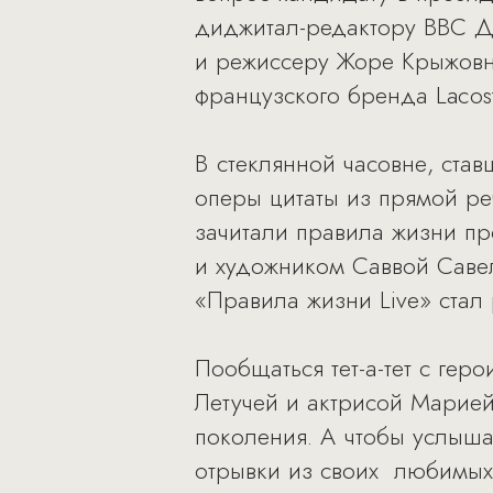
диджитал-редактору BBC 
и режиссеру Жоре Крыжовн
французского бренда Lacost
В стеклянной часовне, ста
оперы цитаты из прямой ре
зачитали правила жизни п
и художником Саввой Саве
«Правила жизни Live» стал 
Пообщаться тет-а-тет с г
Летучей и актрисой Марией
поколения. А чтобы услышат
отрывки из своих любимых