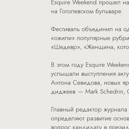
Esquire Weekend прошел н
на Гоголевском бульваре.
Фестиваль объединил на о
«ожили» популярные рубри
«Шедевр», «Женщина, кото
В этом году Esquire Weeke
услышали выступления акту
Антона Севидова, новых яр
диджеев — Mark Schedrin, 
Главный редактор журнала
определяют развитие основ
вопрос кандидату в прези