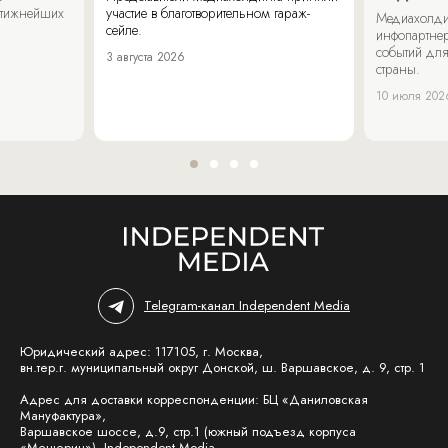
стижнейших
участие в благотворительном гараж-
Медиахолди
сейле.
инфопартнер
событий для
3 августа 2026
страны.
10 июля 202
Telegram-канал Independent Media
Юридический адрес: 117105, г. Москва,
вн.тер.г. муниципальный округ Донской, ш. Варшавское, д. 9, стр. 1
Адрес для доставки корреспонденции: БЦ «Даниловская
Мануфактура»,
Варшавское шоссе, д.9, стр.1 (южный подъезд корпуса
«Мещерин»), Independent Media