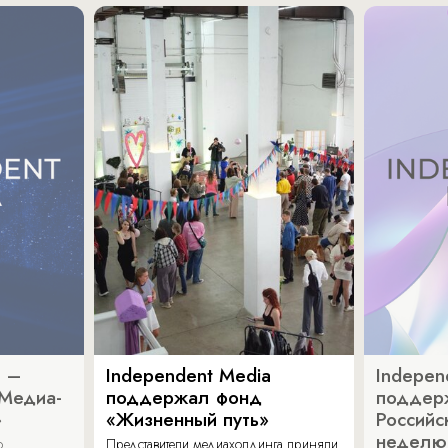
a –
Independent Media
Indepen
«Медиа-
поддержал фонд
поддер
»
«Жизненный путь»
Российс
неделю
о
Представители медиахолдинга приняли