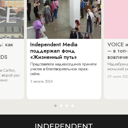
: как
Independent Media
VOICE и
поддержал фонд
– в топ
RDS
«Жизненный путь»
вовлече
Представители медиахолдинга приняли
Медиабренд
участие в благотворительном гараж-
июньский р
 Carlton,
сейле.
 второй раз
29 июля 20
можно
3 августа 2026